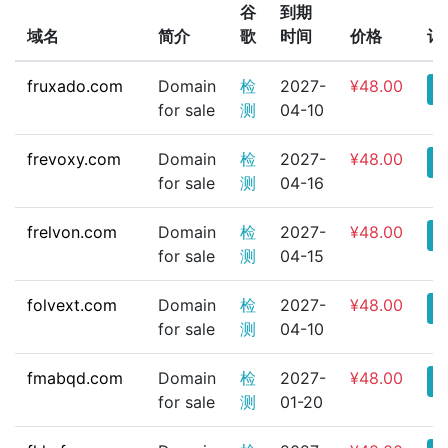
谷
到期
域名
简介
歌
时间
价格
订
fruxado.com
Domain
检
2027-
¥48.00
for sale
测
04-10
frevoxy.com
Domain
检
2027-
¥48.00
for sale
测
04-16
frelvon.com
Domain
检
2027-
¥48.00
for sale
测
04-15
folvext.com
Domain
检
2027-
¥48.00
for sale
测
04-10
fmabqd.com
Domain
检
2027-
¥48.00
for sale
测
01-20